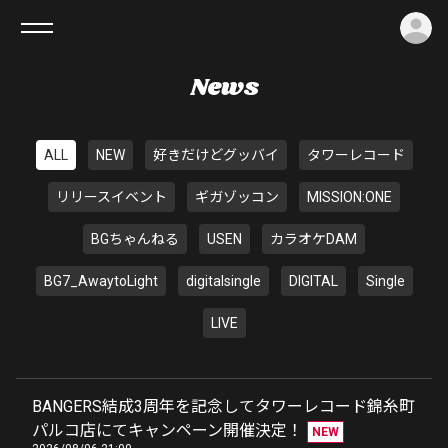
ロ
News
ALL
NEW
好きだけどグッバイ
タワーレコード
リリースイベント
ギガゾッコン
MISSION:ONE
BGちゃんねる
USEN
カラオケDAM
BG7_AwaytoLight
digitalsingle
DIGITAL
Single
LIVE
BANGERS結成3周年を記念してタワーレコード錦糸町
パルコ店にてキャンペーン開催決定！
NEW